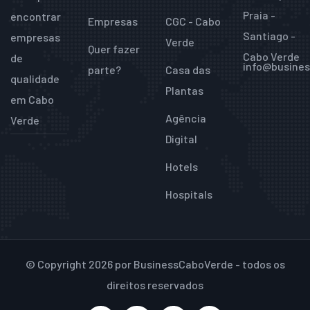
Praia -
encontrar
Empresas
CGC - Cabo
Santiago -
empresas
Verde
Quer fazer
Cabo Verde
de
info@busine
parte?
Casa das
qualidade
Plantas
em Cabo
Agência
Verde
Digital
Hotels
Hospitals
© Copyright 2026 por BusinessCaboVerde - todos os
direitos reservados